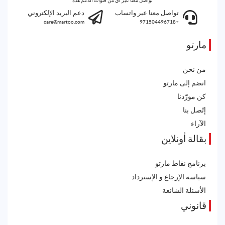
تواصل معنا عبر أي من قنوات الدعم هذه
تواصل معنا عبر واتساب
دعم البريد الإلكتروني
care@martoo.com
+971504496718
مارتو
من نحن
انضم إلى مارتو
كن مورّدنا
إتّصل بنا
الآراء
بقالة أونلاين
برنامج نقاط مارتو
سياسة الإرجاع و الإسترداد
الأسئلة الشائعة
قانوني