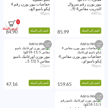
بيور بورن رقم سروال
حفاضات بيور بورن رقم 4
التدريب مقاس4 (9...
إيكو بامبو الع...
48pcs
44Pcs
0
عرض السلة
أضف إلى السلة
أضف إلى السلة
84.90
85.99
اكسب
اكسب
Add to Wishlist
Add to Wishlist
نقاط
نقاط
حفاضات بيور بورن مقاس 4
بيور بورن اورغانيك بامبو
إيكو بامبو او...
مقاس 5 (11-1...
22pcs
96pcs
أضف إلى السلة
أضف إلى السلة
47.16
159.65
اكسب
Add to Wishlist
نقاط