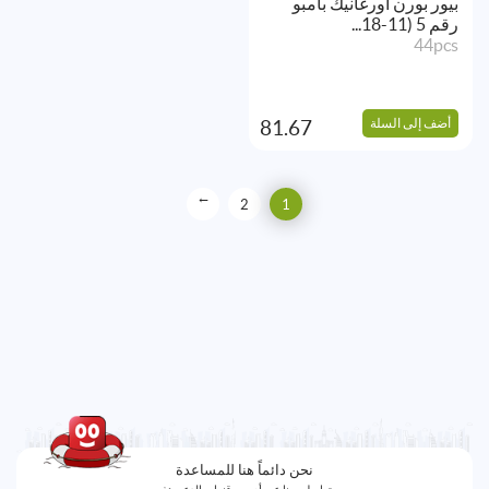
بيور بورن اورغانيك بامبو
رقم 5 (11-18...
44pcs
أضف إلى السلة
81.67
→
2
1
نحن دائماً هنا للمساعدة