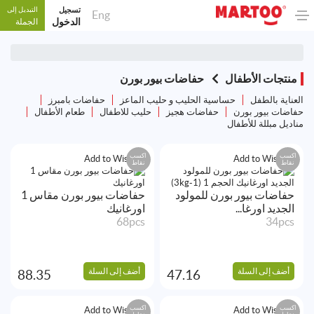
تسجيل
التبديل إلى
Eng
الدخول
الجملة
منتجات الأطفال
حفاضات بيور بورن
العناية بالطفل
حساسية الحليب و حليب الماعز
حفاضات بامبرز
حفاضات بيور بورن
حفاضات هجيز
حليب للاطفال
طعام الأطفال
مناديل مبللة للأطفال
اكسب
اكسب
Add to Wishlist
Add to Wishlist
نقاط
نقاط
حفاضات بيور بورن للمولود
حفاضات بيور بورن مقاس 1
الجديد اورغا...
اورغانيك
68pcs
34pcs
أضف إلى السلة
أضف إلى السلة
88.35
47.16
اكسب
اكسب
Add to Wishlist
Add to Wishlist