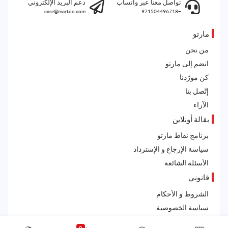
تواصل معنا عبر واتساب
دعم البريد الإلكتروني
care@martoo.com
+971504496718
مارتو
من نحن
انضم إلى مارتو
كن مورّدنا
إتّصل بنا
الآراء
بقالة أونلاين
برنامج نقاط مارتو
سياسة الإرجاع و الإسترداد
الأسئلة الشائعة
قانوني
الشروط و الأحكام
سياسة الخصوصية