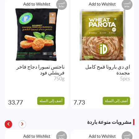
اكسب
اكسب
Add to Wishlist
Add to Wishlist
نقاط
نقاط
اي دي باروتا قمح كامل
ناجتس تمبورا دجاج فاخر
مجمدة
فريشلي فود
750g
5pcs
أضف إلى السلة
أضف إلى السلة
33.77
7.73
مشروبات منوعة باردة
اكسب
اكسب
Add to Wishlist
Add to Wishlist
نقاط
نقاط