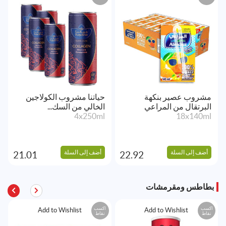
مشروب عصير بنكهة
حياتنا مشروب الكولاجين
البرتقال من المراعي
الخالي من السك...
4x250ml
18x140ml
أضف إلى السلة
أضف إلى السلة
21.01
22.92
بطاطس ومقرمشات
اكسب
اكسب
Add to Wishlist
Add to Wishlist
نقاط
نقاط