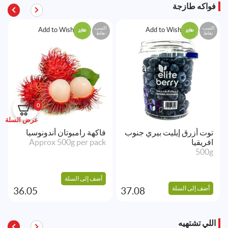
فواكه طازجة
اكسب
اكسب
Add to Wishlist
Add to Wishlist
نقاط
نقاط
0
عرض السلة
توت أزرق إيليت بيري جنوب
فاكهة رامبوتان أندونوسيا
افريقيا
Approx 500g per pack
500g
أضف إلى السلة
أضف إلى السلة
36.05
37.08
اللي تشتهيه