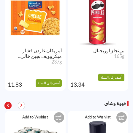
برينجلز اوريجنال
أمريكان غاردن فشار
165g
ميكروويف بجبن خالي...
237g
أضف إلى السلة
أضف إلى السلة
11.83
13.34
قهوة وشاي
اكسب
اكسب
Add to Wishlist
Add to Wishlist
نقاط
نقاط