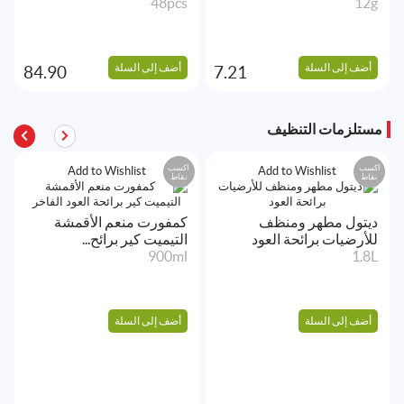
48pcs
12g
أضف إلى السلة
أضف إلى السلة
84.90
7.21
مستلزمات التنظيف
اكسب
اكسب
Add to Wishlist
Add to Wishlist
نقاط
نقاط
ديتول مطهر ومنظف
كمفورت منعم الأقمشة
للأرضيات برائحة العود
التيميت كير برائح...
900ml
1.8L
أضف إلى السلة
أضف إلى السلة