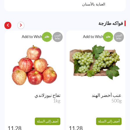
العناية بالأسنان
فواكه طازجة
اكسب
اكسب
Add to Wishlist
Add to Wishlist
نقاط
نقاط
عنب أخضر الهند
تفاح نيوزلاندي
1kg
500g
أضف إلى السلة
أضف إلى السلة
11.28
11.28