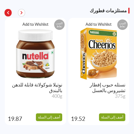
مستلزمات فطورك
اكسب
اكسب
Add to Wishlist
Add to Wishlist
نقاط
نقاط
نستله حبوب إفطار
نوتيلا شوكولاتة قابلة للدهن
تشيروس بالعسل
بالبندق
400g
375g
أضف إلى السلة
أضف إلى السلة
19.87
19.52