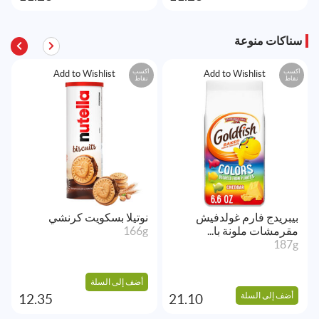
سناكات منوعة
اكسب
اكسب
Add to Wishlist
Add to Wishlist
نقاط
نقاط
بيبريدج فارم غولدفيش
نوتيلا بسكويت كرنشي
مقرمشات ملونة با...
166g
187g
أضف إلى السلة
أضف إلى السلة
12.35
21.10