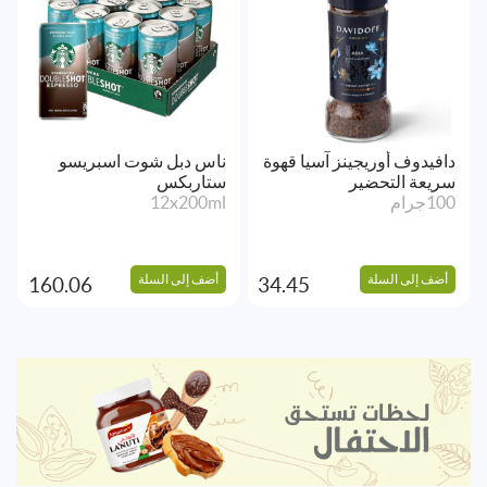
دافيدوف أوريجينز آسيا قهوة
ناس دبل شوت اسبريسو
سريعة التحضير
ستاربكس
100جرام
12x200ml
أضف إلى السلة
أضف إلى السلة
160.06
34.45