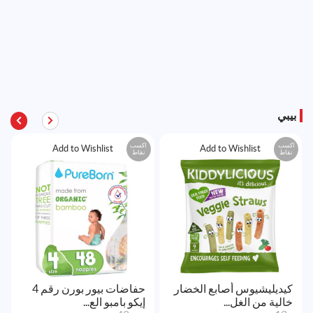
بيبي
اكسب
اكسب
Add to Wishlist
Add to Wishlist
نقاط
نقاط
كيديليشيوس أصابع الخضار
حفاضات بيور بورن رقم 4
خالية من الغل...
إيكو بامبو الع...