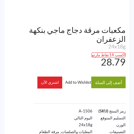
مكعبات مرقة دجاج ماجي بنكهة
الزعفران
24x18g
اكسب 14نقاط مارتو
28.79
أضف إلى السلة
Add to Wishlist
اشتري الآن
رمز المنتج (SKU)
1506-A
التسليم المتوقع
اليوم التالي
الوزن
24x18g
التصنيفات
المعلبات والصلصات
,
مرقة الطعام