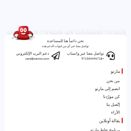
نحن دائماً هنا للمساعدة
تواصل معنا عبر أي من قنوات الدعم هذه
تواصل معنا عبر واتساب
دعم البريد الإلكتروني
care@martoo.com
+971504496718
مارتو
من نحن
انضم إلى مارتو
كن مورّدنا
إتّصل بنا
الآراء
بقالة أونلاين
برنامج نقاط مارتو