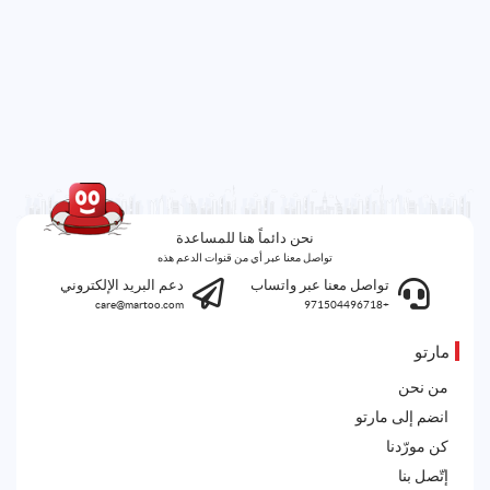
نحن دائماً هنا للمساعدة
تواصل معنا عبر أي من قنوات الدعم هذه
تواصل معنا عبر واتساب
دعم البريد الإلكتروني
care@martoo.com
+971504496718
مارتو
من نحن
انضم إلى مارتو
كن مورّدنا
إتّصل بنا