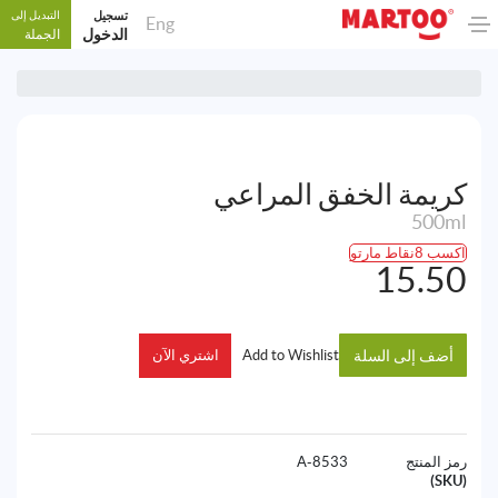
تسجيل
التبديل إلى
Eng
الدخول
الجملة
كريمة الخفق المراعي
500ml
اكسب 8نقاط مارتو
15.50
أضف إلى السلة
Add to Wishlist
اشتري الآن
رمز المنتج
8533-A
(SKU)