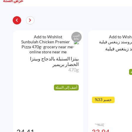
عرض السلة
اكسب
اكس
Add to Wishlist
Add to Wishl
نقاط
نقا
 زينغس فيلية
بيتزا السنبلة بالدجاج وبيتزا
ال
الخضار بريمير
0g
470g
أض
أضف إلى السلة
%33 خصم
السعر
السعر
50.97