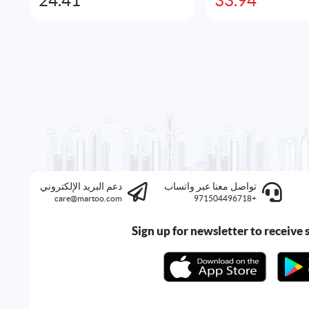
24.41
33.94
الحالي
الأصلي
هو:
هو:
50.97AED.
33.94AED.
تواصل معنا عبر واتساب
دعم البريد الإلكتروني
care@martoo.com
+971504496718
Sign up for newsletter to receive s