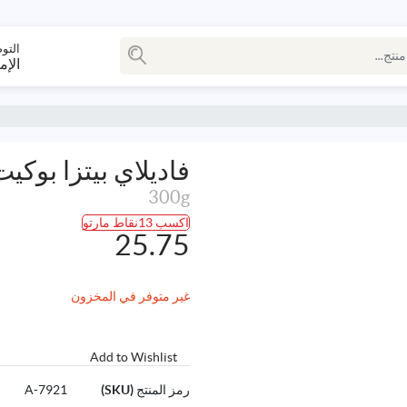
التو
الإم
فاديلاي بيتزا بوكيت
300g
اكسب 13نقاط مارتو
25.75
غير متوفر في المخزون
Add to Wishlist
رمز المنتج (SKU)
7921-A