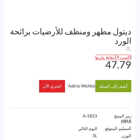
ديتول مطهر ومنظف للأرضيات برائحة
الورد
3L
اكسب 24نقاط مارتو
47.79
أضف إلى السلة
Add to Wishlist
اشتري الآن
رمز المنتج
5823-A
(SKU)
التسليم المتوقع
اليوم التالي
الوزن
3L