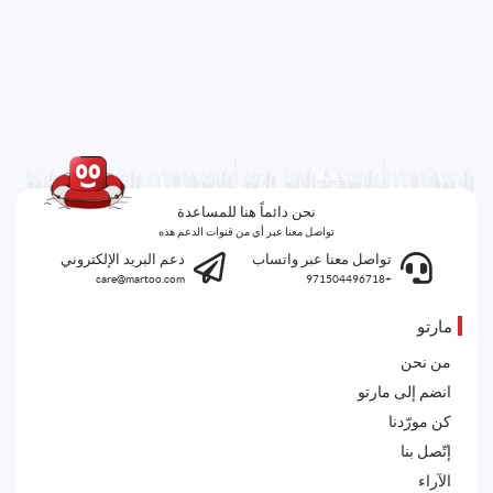
نحن دائماً هنا للمساعدة
تواصل معنا عبر أي من قنوات الدعم هذه
تواصل معنا عبر واتساب
دعم البريد الإلكتروني
care@martoo.com
+971504496718
مارتو
من نحن
انضم إلى مارتو
كن مورّدنا
إتّصل بنا
الآراء