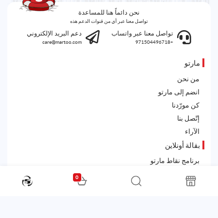
نحن دائماً هنا للمساعدة
تواصل معنا عبر أي من قنوات الدعم هذه
تواصل معنا عبر واتساب
دعم البريد الإلكتروني
care@martoo.com
+971504496718
مارتو
من نحن
انضم إلى مارتو
كن مورّدنا
إتّصل بنا
الآراء
بقالة أونلاين
برنامج نقاط مارتو
سياسة الإرجاع و الإسترداد
0
الأسئلة الشائعة
قانوني
الشروط و الأحكام