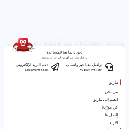
نحن دائماً هنا للمساعدة
تواصل معنا عبر أي من قنوات الدعم هذه
تواصل معنا عبر واتساب
دعم البريد الإلكتروني
care@martoo.com
+971504496718
مارتو
من نحن
انضم إلى مارتو
كن مورّدنا
إتّصل بنا
الآراء