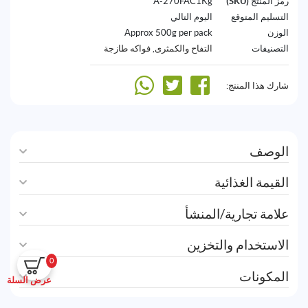
رمز المنتج (SKU)
A-270FAC1Kg
التسليم المتوقع
اليوم التالي
الوزن
Approx 500g per pack
التصنيفات
التفاح والكمثرى
,
فواكه طازجة
شارك هذا المنتج:
الوصف
القيمة الغذائية
علامة تجارية/المنشأ
الاستخدام والتخزين
0
المكونات
عرض السلة