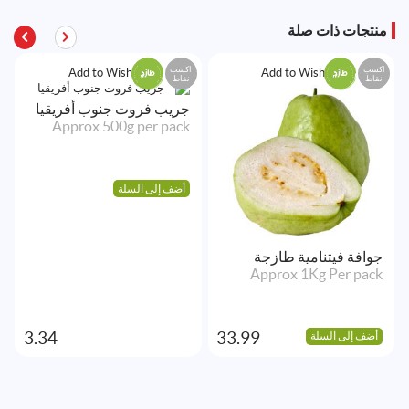
منتجات ذات صلة
اكسب
اكسب
Add to Wishlist
Add to Wishlist
نقاط
نقاط
جريب فروت جنوب أفريقيا
Approx 500g per pack
أضف إلى السلة
جوافة فيتنامية طازجة
Approx 1Kg Per pack
3.34
33.99
أضف إلى السلة