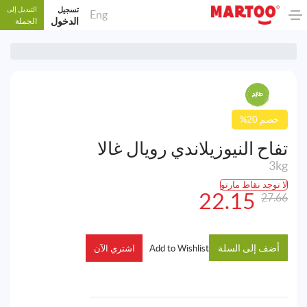
تسجيل
التبديل إلى
Eng
الدخول
الجملة
%20 خصم
تفاح النيوزيلاندي رويال غالا
3kg
لا توجد نقاط مارتو
22.15
27.66
أضف إلى السلة
Add to Wishlist
اشتري الآن