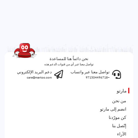
نحن دائماً هنا للمساعدة
تواصل معنا عبر أي من قنوات الدعم هذه
تواصل معنا عبر واتساب
دعم البريد الإلكتروني
care@martoo.com
+971504496718
مارتو
من نحن
انضم إلى مارتو
كن مورّدنا
إتّصل بنا
الآراء