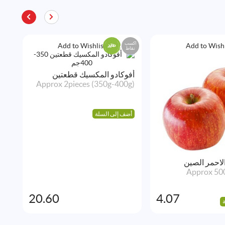
اكسب
اكس
Add to Wishlist
Add to Wishl
نقاط
نقاط
أفوكادو المكسيك قطعتين
Approx 2pieces (350g-400g)
أضف إلى السلة
لاحمر الصين
كم
ck
Approx 500
20.60
4.07
أض