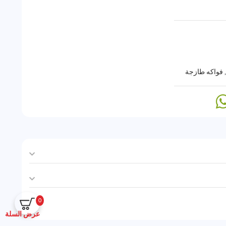
,
فواكه طازجة
0
عرض السلة