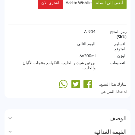
أضف إلى السلة
Add to Wishlist
اشتري الآن
رمز المنتج
904-A
(SKU)
التسليم
اليوم التالي
المتوقع
الوزن
6x200ml
التصنيفات
بروتين شيك و الحليب بالنكهات
,
منتجات الألبان
والحليب
شارك هذا المنتج:
Brand:
المراعي
الوصف
القيمة الغذائية