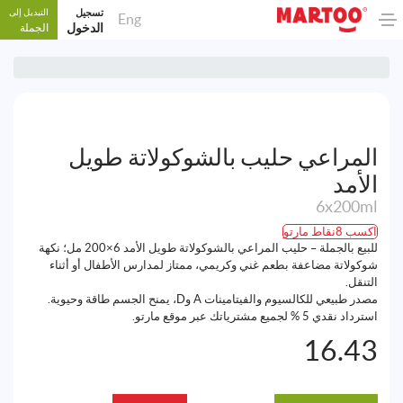
تسجيل
التبديل إلى
Eng
الدخول
الجملة
المراعي حليب بالشوكولاتة طويل
الأمد
6x200ml
اكسب 8نقاط مارتو
للبيع بالجملة – حليب المراعي بالشوكولاتة طويل الأمد 6×200 مل؛ نكهة
شوكولاتة مضاعفة بطعم غني وكريمي، ممتاز لمدارس الأطفال أو أثناء
التنقل.
مصدر طبيعي للكالسيوم والفيتامينات A وD، يمنح الجسم طاقة وحيوية.
استرداد نقدي 5 % لجميع مشترياتك عبر موقع مارتو.
16.43