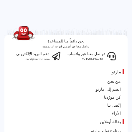
نحن دائماً هنا للمساعدة
تواصل معنا عبر أي من قنوات الدعم هذه
تواصل معنا عبر واتساب
دعم البريد الإلكتروني
care@martoo.com
+971504496718
مارتو
من نحن
انضم إلى مارتو
كن مورّدنا
إتّصل بنا
الآراء
بقالة أونلاين
برنامج نقاط مارتو