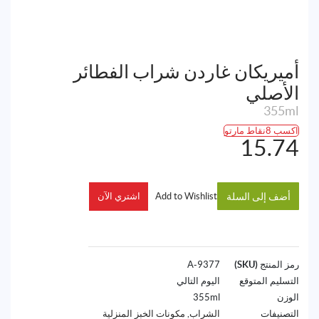
أميريكان غاردن شراب الفطائر
الأصلي
355ml
اكسب 8نقاط مارتو
15.74
أضف إلى السلة
Add to Wishlist
اشتري الآن
رمز المنتج (SKU)
9377-A
التسليم المتوقع
اليوم التالي
الوزن
355ml
التصنيفات
الشراب
,
مكونات الخبز المنزلية