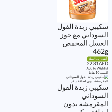
سكيبي زبدة الفول
السوداني مع جوز
العسل المحمص
462g
أضف إلى السلة
22.81
AED
Add to Wishlist
اكسب
10
نقاط
سكيبي زبدة الفول
السوداني
المقرمشة بدون
اضافة سكر