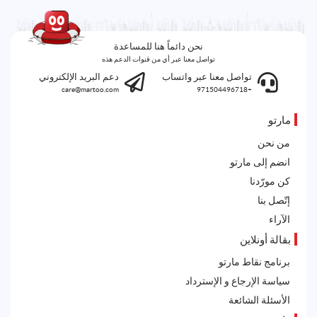
نحن دائماً هنا للمساعدة
تواصل معنا عبر أي من قنوات الدعم هذه
تواصل معنا عبر واتساب
دعم البريد الإلكتروني
care@martoo.com
+971504496718
مارتو
من نحن
انضم إلى مارتو
كن مورّدنا
إتّصل بنا
الآراء
بقالة أونلاين
برنامج نقاط مارتو
سياسة الإرجاع و الإسترداد
الأسئلة الشائعة