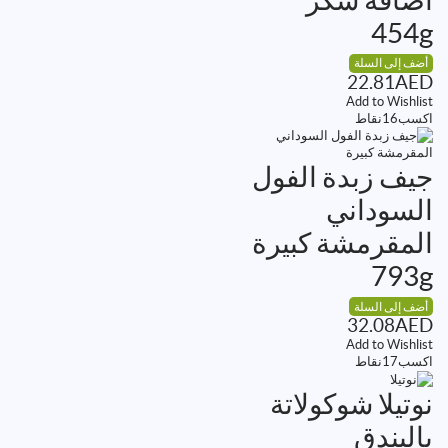
454g
أضف إلى السلة
22.81
AED
Add to Wishlist
اكسب
16
نقاط
جيف زبدة الفول
السوداني
المقرمشة كبيرة
793g
أضف إلى السلة
32.08
AED
Add to Wishlist
اكسب
17
نقاط
نوتيلا شوكولاتة
بالبندق