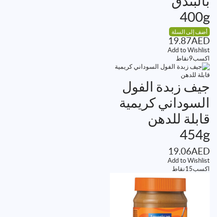
بالبندق
400g
أضف إلى السلة
19.87
AED
Add to Wishlist
اكسب
9
نقاط
جيف زبدة الفول
السوداني كريمية
قابلة للدهن
454g
19.06
AED
Add to Wishlist
اكسب
15
نقاط