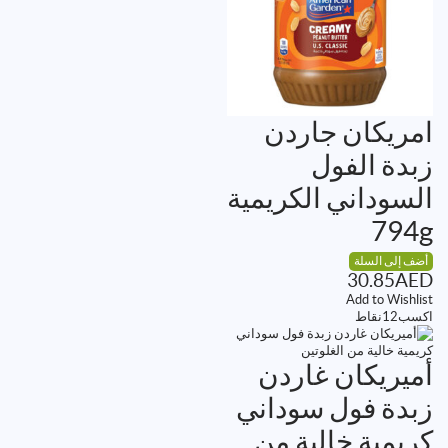
امريكان جاردن
زبدة الفول
السوداني الكريمية
794g
أضف إلى السلة
30.85
AED
Add to Wishlist
اكسب
12
نقاط
أميريكان غاردن
زبدة فول سوداني
كريمية خالية من