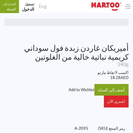
تسجيل
التبديل إلى
Eng
الدخول
الجملة
أميريكان غاردن زبدة فول سوداني
كريمية نباتية خالية من الغلوتين
340g
اكسب 9نقاط مارتو
18.28
AED
أضف إلى السلة
Add to Wishlist
اشتري الآن
رمز المنتج (SKU)
2095-A