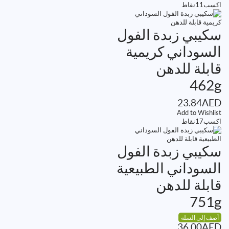
اكسب
11
نقاط
سكيبي زبدة الفول
السوداني كريمية
قابلة للدهن
462g
23.84
AED
Add to Wishlist
اكسب
17
نقاط
سكيبي زبدة الفول
السوداني الطبيعية
قابلة للدهن
751g
أضف إلى السلة
36.00
AED