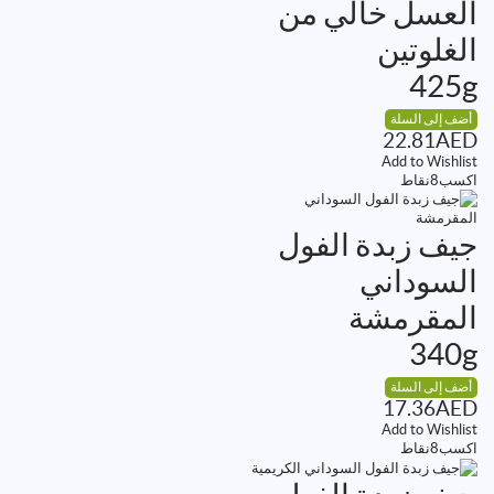
العسل خالي من
الغلوتين
425g
أضف إلى السلة
22.81
AED
Add to Wishlist
اكسب
8
نقاط
جيف زبدة الفول
السوداني
المقرمشة
340g
أضف إلى السلة
17.36
AED
Add to Wishlist
اكسب
8
نقاط