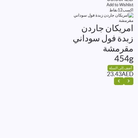
Add to Wishlist
اكسب
12
نقاط
امريكان جاردن
زبدة فول سوداني
مقرمشة
454g
أضف إلى السلة
23.43
AED