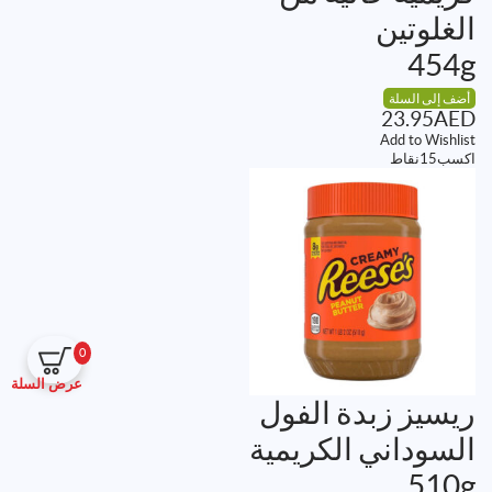
الغلوتين
454g
أضف إلى السلة
23.95
AED
Add to Wishlist
اكسب
15
نقاط
0
عرض السلة
ريسيز زبدة الفول
السوداني الكريمية
510g