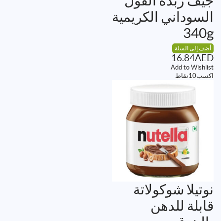
جيف زبدة الفول
السوداني الكريمية
340g
أضف إلى السلة
16.84
AED
Add to Wishlist
اكسب
10
نقاط
نوتيلا شوكولاتة
قابلة للدهن