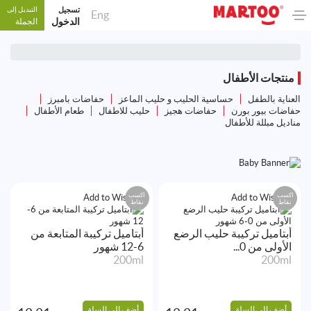
تسجيل
التبديل إلى
Eng
الدخول
الجملة
منتجات الأطفال
العناية بالطفل
حساسية الحليب و حليب الماعز
حفاضات بامبرز
حفاضات بيور بورن
حفاضات هجيز
حليب للاطفال
طعام الأطفال
مناديل مبللة للأطفال
اكسب
اكسب
Add to Wishlist
Add to Wishlist
نقاط
نقاط
أبتاميل تركيبة حليب الرضع
أبتاميل تركيبة المتابعة من
الأولى من 0...
6-12 شهور
200ml
200ml
أضف إلى السلة
أضف إلى السلة