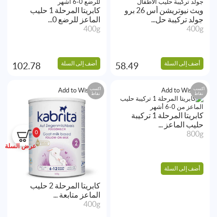
ويث نيوتريشن أس 26 برو
كابريتا المرحلة 1 حليب
جولد تركيبة حل...
الماعز للرضع 0...
400g
400g
أضف إلى السلة
أضف إلى السلة
102.78
58.49
اكسب
اكسب
Add to Wishlist
Add to Wishlist
نقاط
نقاط
كابريتا المرحلة 1 تركيبة
حليب الماعز ...
800g
0
عرض السلة
أضف إلى السلة
كابريتا المرحلة 2 حليب
الماعز متابعة ...
400g