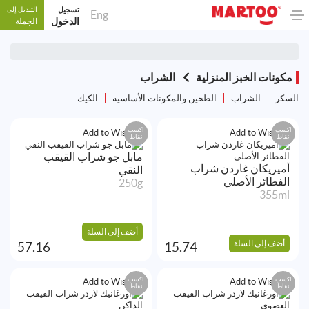
تسجيل
التبديل إلى
Eng
الدخول
الجملة
مكونات الخبز المنزلية
الشراب
السكر
الشراب
الطحين والمكونات الأساسية
الكيك
اكسب
اكسب
Add to Wishlist
Add to Wishlist
نقاط
نقاط
مابل جو شراب القيقب
أميريكان غاردن شراب
النقي
الفطائر الأصلي
250g
355ml
أضف إلى السلة
أضف إلى السلة
57.16
15.74
اكسب
اكسب
Add to Wishlist
Add to Wishlist
نقاط
نقاط