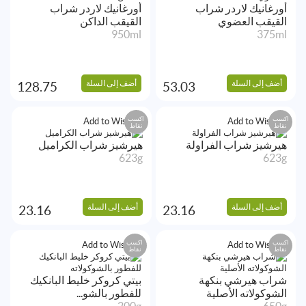
أورغانيك لاردر شراب
أورغانيك لاردر شراب
القيقب العضوي
القيقب الداكن
950ml
375ml
أضف إلى السلة
أضف إلى السلة
128.75
53.03
اكسب
اكسب
Add to Wishlist
Add to Wishlist
نقاط
نقاط
هيرشيز شراب الفراولة
هيرشيز شراب الكراميل
623g
623g
أضف إلى السلة
أضف إلى السلة
23.16
23.16
اكسب
اكسب
Add to Wishlist
Add to Wishlist
نقاط
نقاط
شراب هيرشي بنكهة
بيتي كروكر خليط البانكيك
الشوكولاته الأصلية
للفطور بالشو...
200g
650g