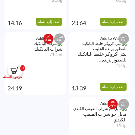
أضف إلى السلة
أضف إلى السلة
14.16
23.64
اكسب
اكسب
Add to Wishlist
Add to Wishlist
نقاط
نقاط
شراب البانكيك
بيتي كروكر خليط البانكيك
710ml
للفطور بزبدة...
200g
0
عرض السلة
أضف إلى السلة
24.19
13.39
اكسب
Add to Wishlist
نقاط
مابل جو شراب القيقب
الكندي
150g