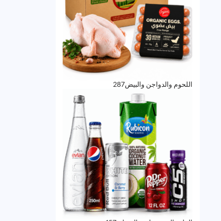
287
اللحوم والدواجن والبيض
287
منتج