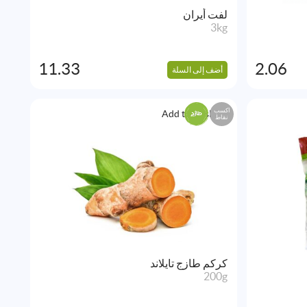
لفت أيران
3kg
11.33
2.06
أضف إلى السلة
اكسب
Add to Wishlist
نقاط
كركم طازج تايلاند
200g