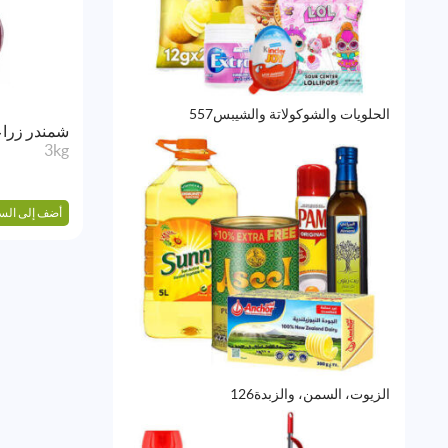
557
الحلويات والشوكولاتة والشيبس
557
منتج
شمندر زراع
3kg
أضف إلى الس
126
الزيوت، السمن، والزبدة
126
منتج