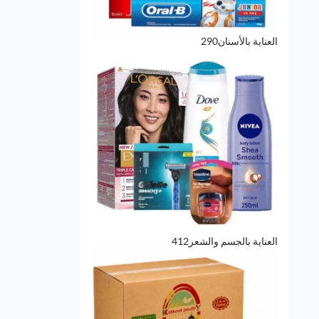
290
العناية بالأسنان
290
منتج
412
العناية بالجسم والشعر
412
منتج