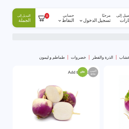
صيل إلى
مرحبًا
حسابي
التبديل إلى
0
ارات
تسجيل الدخول
النقاط
الجملة
أعشاب
الذرة والفطر
خضروات
طماطم و ليمون
اكسب
Add to Wishlist
نقاط