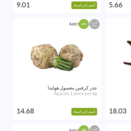
9.01
5.66
أضف إلى السلة
اكسب
Add to Wishlist
نقاط
جذر كرفس مغسول هولندا
Approx 1 piece per kg
14.68
18.03
أضف إلى السلة
اكسب
Add to Wishlist