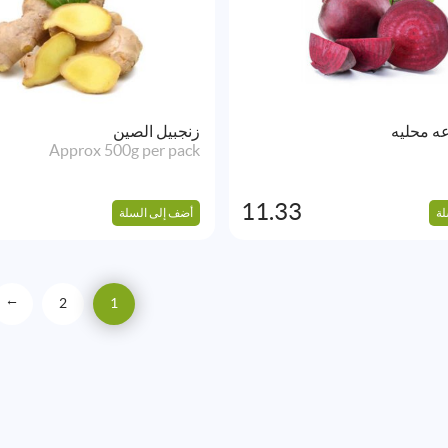
ه محليه
زنجبيل الصين
Approx 500g per pack
11.33
لة
أضف إلى السلة
2
1
→