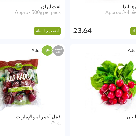
هولندا
لفت أيران
Approx 500g per pack
Approx 3-4 pie
23.64
لة
أضف إلى السلة
اكسب
Add to Wishlist
Add 
نقاط
بنان
فجل أحمر ليتو الإمارات
250g