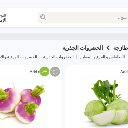
التو
الإم
ازجة
الخضروات الجذرية
البطاطس و القرع و اليقطين
الخضروات الجذرية
الخضروات الورقية وال
اكسب
Add to Wishlist
Add 
نقاط