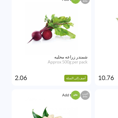
نقاط
شمندر زراعه محليه
Approx 500g per pack
2.06
10.76
أضف إلى السلة
اكسب
Add to Wishlist
نقاط