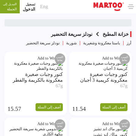
تسجيل
التبديل إلى
Eng
الدخول
الجملة
خزانة المطبخ
نودلز سريعة التحضير
أرز
باستا معكرونة وشعيرية
شوربة
نودلز سريعة التحضير
اكسب
اكسب
Add to Wishlist
Add to Wishlist
نقاط
نقاط
كنور وجبات صغيرة
كنور وجبات صغيرة
معكرونة كريمية 3 أجبان
معكرونة بالكريمة والفطر
67g
67g
أضف إلى السلة
أضف إلى السلة
15.57
11.54
اكسب
اكسب
Add to Wishlist
Add to Wishlist
نقاط
نقاط
كنور ماك اند تشيز