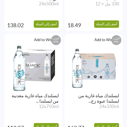
330 مل × 12
24x500ml
أضف إلى السلة
أضف إلى السلة
138.02
18.49
اكسب
اكسب
Add to Wishlist
Add to Wishlist
نقاط
نقاط
ايسلندك مياه غازية من
ايسلندك مياه غازية معدنية
ايسلندا عبوة زج...
من ايسلندا ...
12x750ml
24x330ml
أضف إلى السلة
أضف إلى السلة