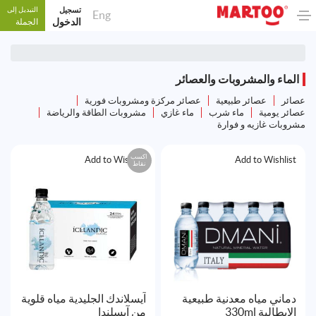
تسجيل
التبديل إلى
Eng
الدخول
الجملة
الماء والمشروبات والعصائر
عصائر
عصائر طبيعية
عصائر مركزة ومشروبات فورية
عصائر يومية
ماء شرب
ماء غازي
مشروبات الطاقة والرياضة
مشروبات غازيه و فوارة
اكسب
Add to Wishlist
Add to Wishlist
نقاط
دماني مياه معدنية طبيعية
آيسلاندك الجليدية مياه قلوية
الايطالية 330ml
من آيسلندا