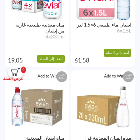
ايفيان ماء طبيعي 6×1.5 لتر
مياه معدنية طبيعية غازية
6x1.5L
من إيفيان
4x330ml
أضف إلى السلة
أضف إلى السلة
19.05
61.58
0
اكسب
اكسب
Add to Wishlist
Add to Wishlist
عرض السلة
نقاط
نقاط
مياه ايفيان المعدنية في
مياه ايفيان المعدنية