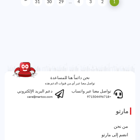
→
31
30
29
…
4
3
2
1
نحن دائماً هنا للمساعدة
تواصل معنا عبر أي من قنوات الدعم هذه
تواصل معنا عبر واتساب
دعم البريد الإلكتروني
care@martoo.com
+971504496718
مارتو
من نحن
انضم إلى مارتو