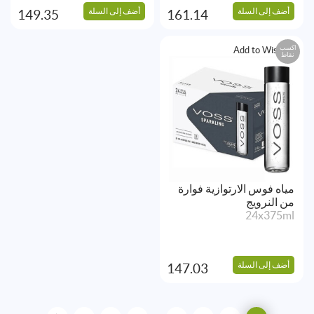
أضف إلى السلة
أضف إلى السلة
149.35
161.14
اكسب
Add to Wishlist
نقاط
مياه فوس الارتوازية فوارة
من النرويج
24x375ml
أضف إلى السلة
147.03