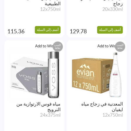
زجاج
الطبيعية
12x750ml
20x330ml
أضف إلى السلة
أضف إلى السلة
115.36
129.78
اكسب
اكسب
Add to Wishlist
Add to Wishlist
نقاط
نقاط
المعدنية في زجاج مياه
مياه فوس الارتوازية من
ايفيان
النرويج
24x375ml
12x750ml