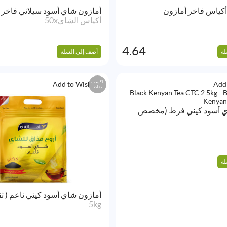
كياس فاخر أمازون
أمازون شاي أسود سيلاني فاخر 
أكياس الشاي50x
4.64
لة
أضف إلى السلة
اكسب
Add to Wishlist
Add 
نقاط
ي أسود كيني فرط (مخصص
لة
أمازون شاي أسود كيني ناعم ( ثق
5kg