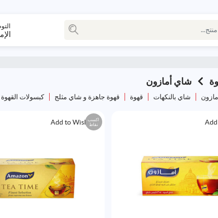
التو
الإم
ة
شاي أمازون
مازون
شاي بالنكهات
قهوة
قهوة جاهزة و شاي مثلج
كبسولات القهوة
اكسب
Add to Wishlist
Add 
نقاط