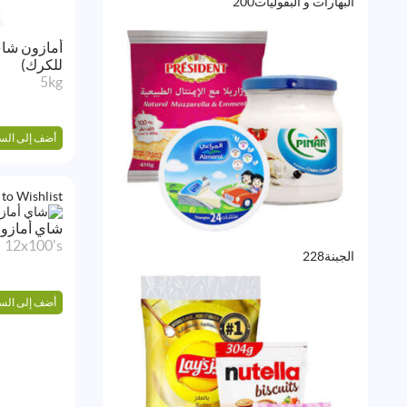
200
البهارات و البقوليات
200
منتج
أمازون شا
للكرك)
5kg
أضف إلى الس
to Wishlist
شاي أمازو
12x100's
228
الجبنة
228
منتج
أضف إلى الس