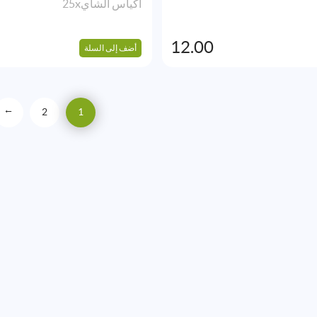
أكياس الشاي25x
12.00
أضف إلى السلة
2
1
→