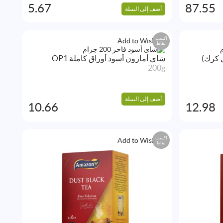
5.67
87.55
أضف إلى السلة
اكسب
Add to Wishlist
نقاط
 كرك)
شاي أمازون أسود أوراق كاملة OP1
200g
أضف إلى السلة
10.66
12.98
اكسب
Add to Wishlist
نقاط