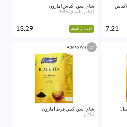
أكياس
شاي أسود أكياس أمازون
أكياس الشاي 100x
13.29
7.21
أضف إلى السلة
اكسب
Add to Wishlist
نقاط
يل)
شاي أسود كيني فرط أمازون
210غ