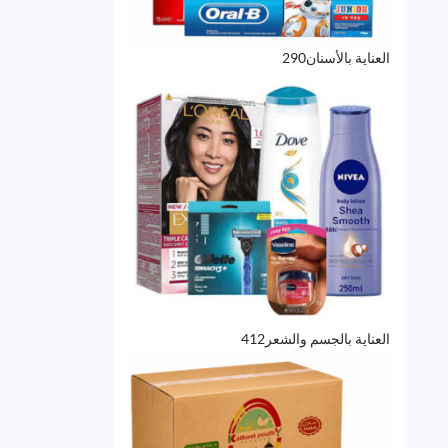
290
العناية بالأسنان
290
منتج
412
العناية بالجسم والشعر
412
منتج