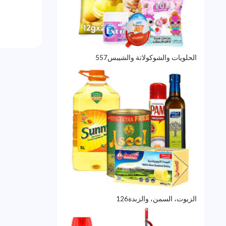
557
الحلويات والشوكولاتة والشيبس
557
منتج
126
الزيوت، السمن، والزبدة
126
منتج