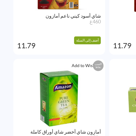
شاي أسود كيني ناعم أمازون
460غ
أضف إلى السلة
11.79
11.79
اكسب
Add to Wishlist
نقاط
أمازون شاي أخضر شاي أوراق كاملة