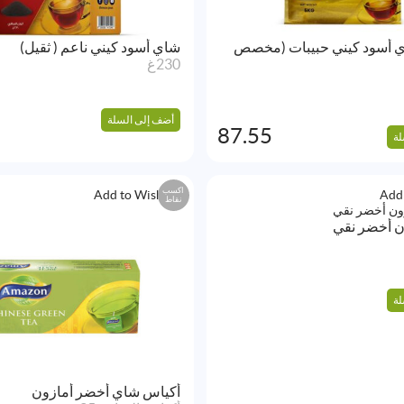
ي أسود كيني حبيبات (مخصص
شاي أسود كيني ناعم ( ثقيل)
230غ
أضف إلى السلة
87.55
لة
اكسب
Add to Wishlist
Add 
نقاط
ن أخضر نقي
لة
أكياس شاي أخضر أمازون