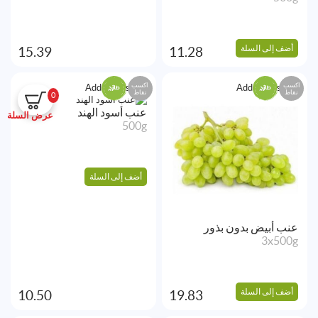
أضف إلى السلة
15.39
11.28
اكسب
اكسب
Add to Wishlist
Add to Wishlist
نقاط
نقاط
0
عنب أسود الهند
عرض السلة
500g
أضف إلى السلة
عنب أبيض بدون بذور
3x500g
أضف إلى السلة
10.50
19.83