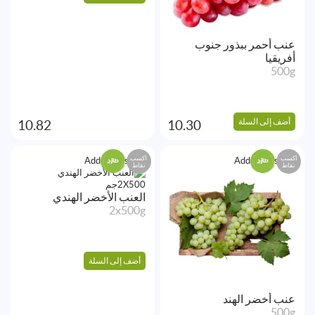
عنب أحمر ببذور جنوب
أفريقيا
500g
أضف إلى السلة
10.82
10.30
اكسب
اكسب
Add to Wishlist
Add to Wishlist
نقاط
نقاط
العنب الأخضر الهندي
2x500g
أضف إلى السلة
عنب أخضر الهند
500g