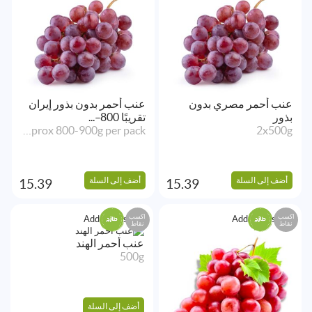
عنب أحمر مصري بدون
عنب أحمر بدون بذور إيران
بذور
تقريبًا 800–...
Approx 800-900g per pack
2x500g
أضف إلى السلة
أضف إلى السلة
15.39
15.39
اكسب
اكسب
Add to Wishlist
Add to Wishlist
نقاط
نقاط
عنب أحمر الهند
500g
أضف إلى السلة