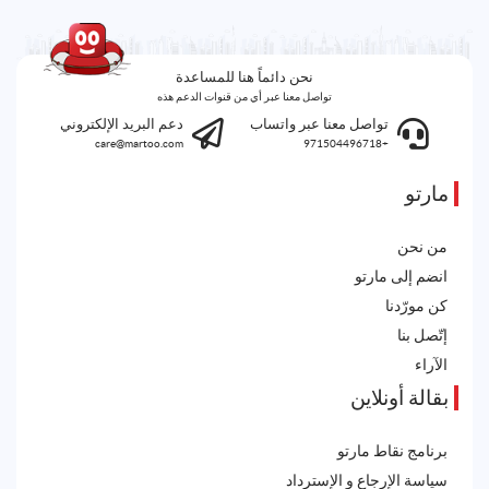
نحن دائماً هنا للمساعدة
تواصل معنا عبر أي من قنوات الدعم هذه
تواصل معنا عبر واتساب
دعم البريد الإلكتروني
care@martoo.com
+971504496718
مارتو
من نحن
انضم إلى مارتو
كن مورّدنا
إتّصل بنا
الآراء
بقالة أونلاين
برنامج نقاط مارتو
سياسة الإرجاع و الإسترداد