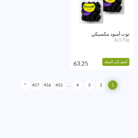
توت أسود مكسيكي
3x170g
أضف إلى السلة
63.25
→
457
456
455
…
4
3
2
1