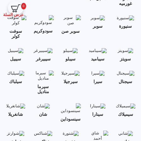
غورميه
0
عرض السلة
سنيورة
سوبر
سودوكريم
سوبر صن
سوفت
كولر
سويتز
سيباميد
سيبلو
سيبيرغر
سيبيل
سيجنال
سيرا
سيرجيلا
سيلباك
سيرما
مناديل
سيميلاك
سينارا
شان
شانغريلا
سينسوداين