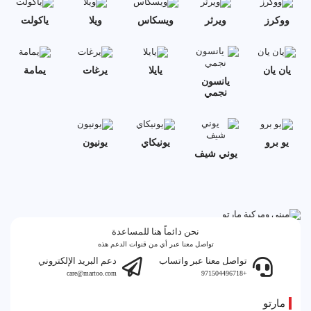
ووكرز
ويرثر
ويسكاس
ويلا
ياكولت
يان يان
يايلا
يرغات
يمامة
يانسون
نجمي
يو برو
يونيكاي
يونيون
يوني شيف
نحن دائماً هنا للمساعدة
تواصل معنا عبر أي من قنوات الدعم هذه
تواصل معنا عبر واتساب
دعم البريد الإلكتروني
care@martoo.com
+971504496718
مارتو