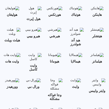
هاينكن
هوتباك
هورتكس
هوليغان
هول إيرث
هيتشلر
هيرشي
هيرو بيبي
هيد آند
هيلث ويلث
شولدرز
هيلمانز
هيمالايا
هيومانا
وايت هات
وايت
كاسل
وايث
ورال-بي
وورهيدز
وايتر وايبس
وجا فواكه
مشكلة