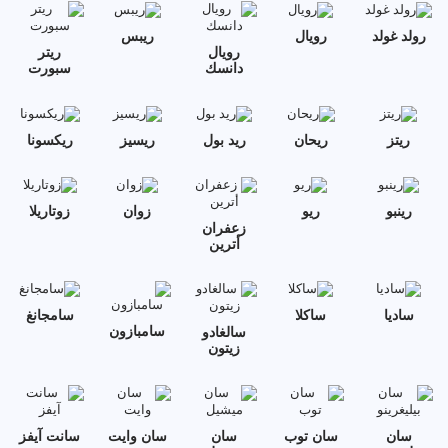
رولد غولد
رويال
ريبس
رويال
ريتر
دانسك
سبورت
ريتز
ريحان
ريد بول
ريسيز
ريكسونا
رينبو
ريو
زوان
زوتاريلا
زعفران
أترين
ساديا
ساكلا
سامجانغ
سامبازون
سالغادو
زيتون
سان
سان توب
سان
سان وايت
سانت آيفز