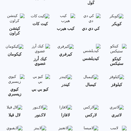
كول
كويكر
كيت كات
كي دي دي
كيب هيرب
كيتشن
كراون
كيرفري
كيكومان
كيديلشس
كيتكو
كيك أرز
ستيكس
عضوي
كيلوقز
كيمبال
كيندر
كيو بي بي
كيوي
زيسبري
لاتبري
لاركس
لافازا
لاكـنور
لال قيلا