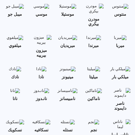
منتوس
موستيلا
موسي
ميبل جو
مودرن
بيكري
ميربا
ميرندا
ميريديان
ميلفوي
ميزون
بيرييه
ميلكي بار
ميليتا
مينيونز
نادا
نادك
ناماكين
نامبيسانز
نانـدوز
نانا
ناصر
دايموند
نجم
نستله
نسكافيه
نسكويك
ناناس ليما