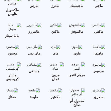
ماجي
ماجيستك
ماذرز
مارس
ماكسويل
هاوس
ماكفي
ماكنتوش
ماكين
مالتيزرز
ماما سيتاز
ماهيما
ماوي
ماي
ماي دبي
محمود
مرموم
مسافي
مرهم النمر
مزون
مستر
عمان
كريسبس
مصري
مكفتيز
مليحة
ممتاز
معمول أم
صالح