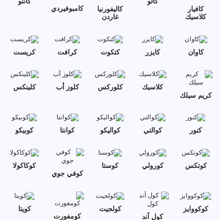
كالو
كانتو
كامبوفيردي
كافيار
كاليفورنيا
كلاسيك
غاردن
كاوان
كايزر
كتكوت
كرافت
كريست
كلاسيك
كلوركس
كلوز أب
كلينكس
كريم سيلك
كنور
كوالتي
كواليكو
كوانتا
كوبيكو
كوتكس
كورولي
كوستا
كوكاكولا
كوفي جوي
كوكووايز
كولجيت
كويتا
كومفورت
كول آند