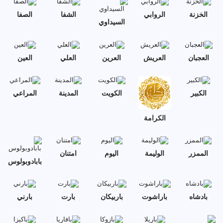
الخزنة
الروابي
الشفا
الصفا
السيداوي
العجبان
العريش
العرين
العلي
العين
الكبير
الكويت
المدينة
المراعي
الكرامة
الممزر
الوليمة
اليوم
امتنان
بابادوبولوس
بادشاه
باراشوت
باربيكان
بارت
بارني