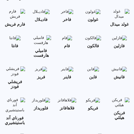
غولون
فاخر
فاديـلال
غولد ميدال
فارم فريش
فازلين
فالكون
فام
فانتا
فاميلي
هارفست
فانيش
فاين
فاينر
فريز
فريشلي
فودز
فريكو
فلاهافانز
فلوريداز
فريكن
هيلثي
فورناي آند
باستيتشيري