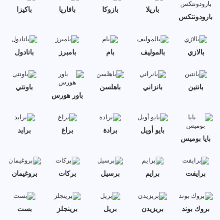
باريلا
بازوكا
بافاريا
باكيزا
بارودونتكس
بالازي
بالموليف
بام
بامبرز
بانادول
بانتين
بانزاني
باهلسن
باونتي
باور هورس
بايو أويل
برادة
براغ
برايد
بايا بوميس
برايفت
برايم
برسيل
بركات
بروغيمان
بروك بوند
بريزيدن
بريل
برينجلز
بست