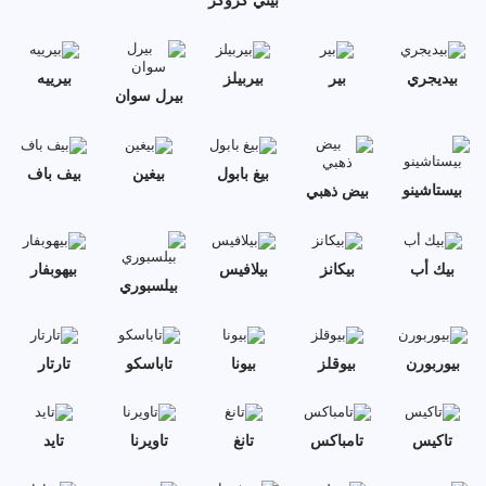
بيتي كروكر
بيديجري
بير
بيربيلز
بيرييه
بيرل سوان
بيغ بابول
بيغين
بيف باف
بيستاشينو
بيض ذهبي
بيك أب
بيكانز
بيلافيس
بيهوبفار
بيلسبوري
بيوربورن
بيوقلز
بيونا
تاباسكو
تارتار
تاكيس
تامباكس
تانغ
تاويرنا
تايد