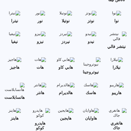
نوا
نوتز
نوتيلا
نور
نيترا
نيدو
نيردز
نيزو
نيفيا
نيتشر فالي
نيلارا
هابي كاو
هات
هاجيز
نيوتروجينا
هاريبو
هاسك
هالديرام
هانتر
هانسابلاست
هاوايان
هايجين
هاينز
هانغري
هايدرو
جاك
كوكو