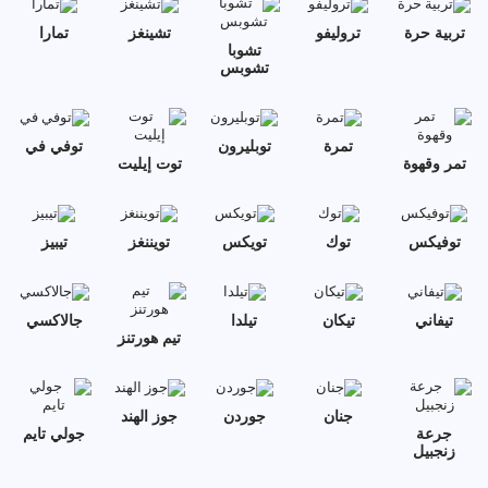
تربية حرة
تروليفو
تشينغز
تمارا
تشوبا
تشوبس
تمرة
توبليرون
توفي في
تمر وقهوة
توت إيليت
توفيكس
توك
تويكس
تويننغز
تيبيز
تيفاني
تيكان
تيلدا
جالاكسي
تيم هورتنز
جنان
جوردن
جوز الهند
جرعة
جولي تايم
زنجبيل