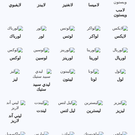
لاميسا
لانغنيز
لايبنز
لايفبوي
لامب
ويستون
لايكس
لواكر
لوتس
لور
لورباك
لوريال
لورينا
لورينز
لوسين
لوكس
لول
لونا
ليبتون
ليز
ليدي سبيد
ستيك
ليزيز
ليسترين
ليل لتس
ليندت
ليني آند
لاريز