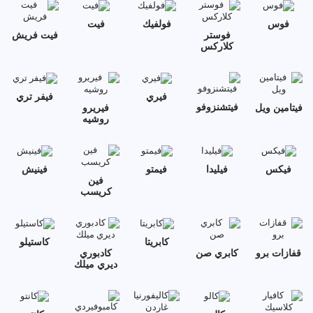
فوس
فولفيك
فيت
فوستر
فيت فريش
كلاركس
فيري
فيفر تري
فيتشنزوفو
فيتامين ويل
فيريرو
روشيه
فيكس
فيليدا
فيمتو
فينيش
فين
كريسب
كابريتا
كاستيلو
قفازات برو
كابري صن
كادبوري
ديري ميلك