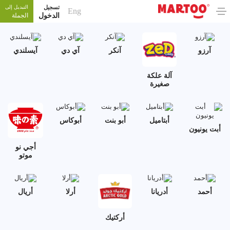
تسجيل
التبديل إلى
Eng
الدخول
الجملة
آرزو
آنكر
آي دي
آيسلندي
آلة علكة
صغيرة
أبتاميل
أبو بنت
أبوكاس
أبت يونيون
أجي نو
موتو
أحمد
أدريانا
أرلا
أريال
أركتيك