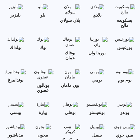
بلادي
بلو
بليزير
بسكويت
بلان سولاي
مالح
بورغيس
بوك
بولداك
بورينا وان
بوفاك
عمان
بوم بوم
بومي
بوندابيرغ
بون مامان
بونالون
عضوي
بوندز
بونفيستو
بوهلي
بيارة
بيبسي
بيبي جوي
بيبيبل
بيجون
بيدياشور