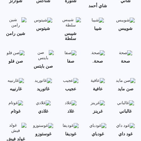
شاني
شتورة
شناكس
شوارتز
شاي أحمد
شويبس
شيبا
شيتوس
شيبس
شين رامن
سلطة
صحة
صحة.
صفا
صن فلو
صن بايتس
صن مايد
عافية
عجيب
غاتوريد
غارنييه
غالباني
غرينز
غلاد
غلادي
غوتام
غود داي
غودباي
غوديفا
غوستوزو
غولد فيش