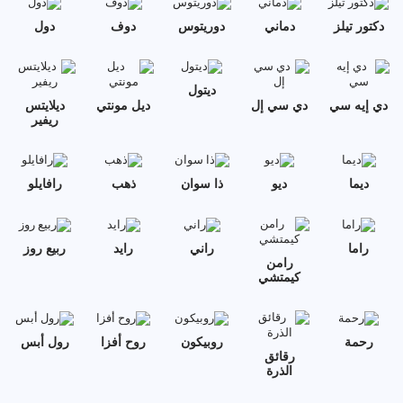
دكتور تيلز
دماني
دوريتوس
دوف
دول
ديتول
دي إيه سي
دي سي إل
ديل مونتي
ديلايتس
ريفير
ديما
ديو
ذا سوان
ذهب
رافايلو
راما
راني
رايد
ربيع روز
رامن
كيمتشي
رحمة
روبيكون
روح أفزا
رول أبس
رقائق
الذرة