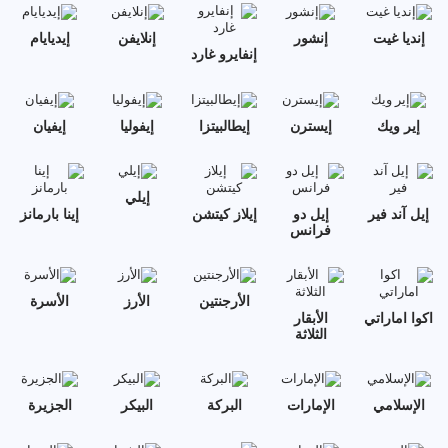
إنديا غيت
إنشور
إنلايفن
إيديايام
إنفايرو غارد
إير ويك
إيسترن
إيطالبيتزا
إيفوليا
إيفيان
إيلي
إيل آند فير
إيل دو
إيلاز كيتشن
إينا بارمانز
فرانس
الأرجنتين
الأرز
الأسرة
اكوا اماراتي
الأبقار
الثلاثة
الإسلامي
الإمارات
البركة
البيكر
الجزيرة