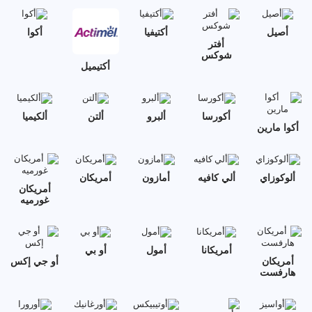
أصيل
أكتيفيا
أكوا
أفتر
شوكس
أكتيميل
أكورسا
ألبرو
ألتن
ألكيميا
أكوا مارين
ألوكوزاي
ألي كافيه
أمازون
أمريكان
أمريكان
غورميه
أمريكانا
أمول
أو بي
أمريكان
أو جي إكس
هارفست