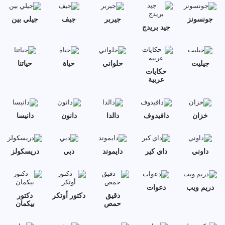
جونسونز
جيربر
جيف
جيلي بين
جيد بريدج
جيليت
حلواني
حياة
حياتنا
حكايات
عربية
خزان
دافيدوف
دالدا
دانون
دانيسا
داوني
داي كير
دايموند
دبي
دريسكولز
دريم ويب
دعوات
دقيق
دكتور أوتكر
دكتور
حمص
بيكمان