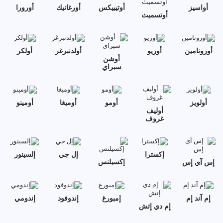
أواسيز
أوتيبيكس
أورغانيك
أورورا
أوتسميث
أورونامين
أوريو
أولدنبرغر
أولكر
أوشن
سبراي
أولويز
أومو
أوميغا
أومينو
أوليف
غروف
إكسترا
إل جي
إلسينور
إكسيلنس
إس آي إس
إم آند إم
إمبورغ
إندوفود
إندومي
إم دي إتش