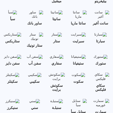
بيليغرينو
ميشيل
سانيتا
سبأ
سانت أغير
سانتا ماريا
ساور بانك
سبارتا
سبرايت
ستار
ستاربكس
ستار تونيك
ستورك
ستيفيانا
سفاري
سفن أب
سفن دايز
سكوت
سكيبي
سكيتلز
سكاي
سكوتش
فليكس
برايت
سنبلـة
سني
سنيكرز
سمارت
سنابل سبأ